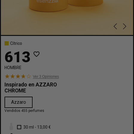
Cítrico
613
favorite_border
HOMBRE
Ver 3
Opiniones
Inspirado en
AZZARO
CHROME
Azzaro
Vendidos 455 perfumes
30 ml
-
13,00 €