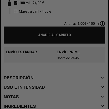
100 ml
-
24,00 €
Muestra 5 ml
-
4,50 €
info_outline
Ahorras
6,00€
/ 100 ml
AÑADIR AL CARRITO
ENVÍO ESTÁNDAR
ENVÍO PRIME
Coste del envío:
navigate_before
DESCRIPCIÓN
navigate_before
USO E INTENSIDAD
navigate_before
NOTAS
navigate_before
INGREDIENTES