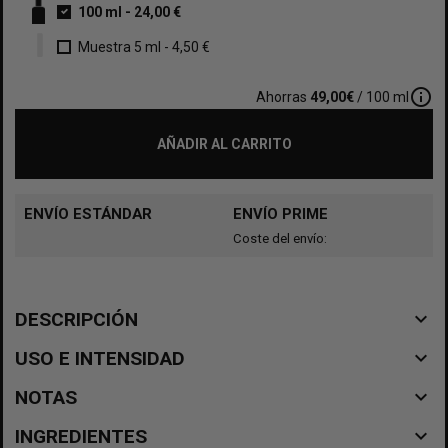
100 ml
-
24,00 €
Muestra 5 ml
-
4,50 €
info_outline
Ahorras
49,00€
/ 100 ml
AÑADIR AL CARRITO
ENVÍO ESTÁNDAR
ENVÍO PRIME
Coste del envío:
navigate_before
DESCRIPCIÓN
navigate_before
USO E INTENSIDAD
navigate_before
NOTAS
navigate_before
INGREDIENTES