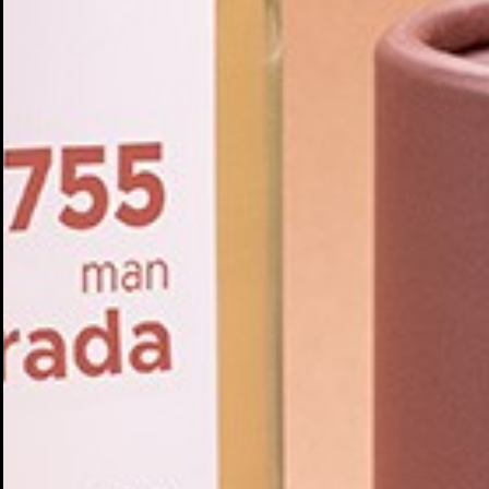
Cr
In
No
Deb
Añ