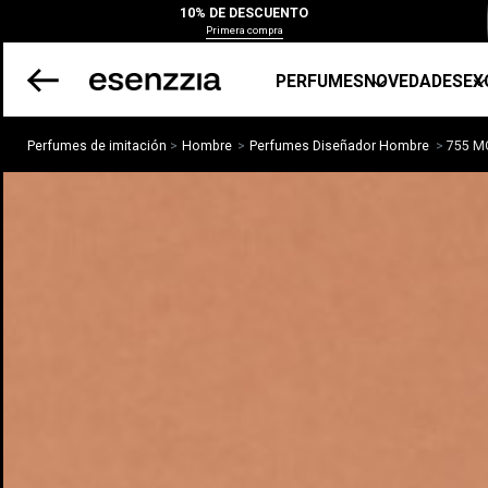
10% DE DESCUENTO
Primera compra
PERFUMES
NOVEDADES
EX
Perfumes de imitación
Hombre
Perfumes Diseñador Hombre
755 M