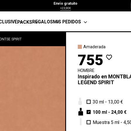
Envío gratuito
+23,90€
CLUSIVE
REGALOS
MIS PEDIDOS
PACKS
ONTSE SPIRIT
Amaderada
755
favorite_border
HOMBRE
Inspirado en
MONTBL
LEGEND SPIRIT
30 ml
-
13,00 €
100 ml
-
24,00 €
Muestra 5 ml
-
4,5