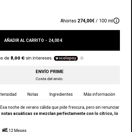
info_outline
Ahorras
274,00€
/ 100 ml
AÑADIR AL CARRITO
-
24,00 €
ENVÍO PRIME
Coste del envío:
ntensidad
Notas
Ingredientes
Más información
Esa noche de verano cálida que pide frescura, pero sin renunciar
 notas acuáticas se mezclan perfectamente con lo cítrico, lo
12 Meses