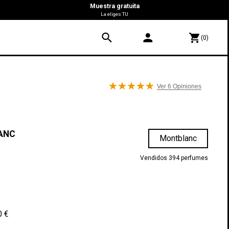
Muestra gratuita
La eliges TU
search
person
shopping_cart
(0)
Ver 6
Opiniones
ANC
Montblanc
Vendidos 394 perfumes
0 €