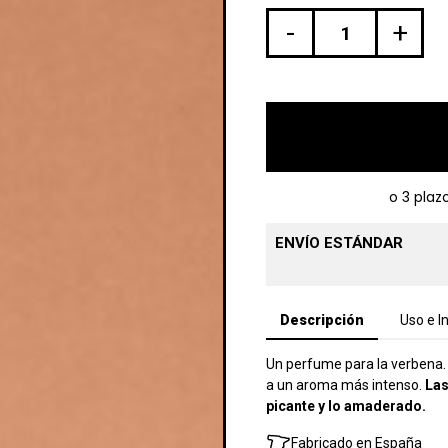
-
+
ENVÍO ESTÁNDAR
Descripción
Uso e I
Un perfume para la verbena. 
a un aroma más intenso.
Las
picante y lo amaderado.
Fabricado en España