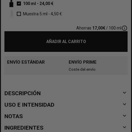
100 ml
-
24,00 €
Muestra 5 ml
-
4,50 €
info_outline
Ahorras
17,00€
/ 100 ml
AÑADIR AL CARRITO
ENVÍO ESTÁNDAR
ENVÍO PRIME
Coste del envío:
navigate_before
DESCRIPCIÓN
navigate_before
USO E INTENSIDAD
navigate_before
NOTAS
navigate_before
INGREDIENTES