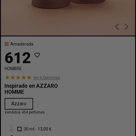
Amaderada
612
favorite_border
HOMBRE
Ver 6
Opiniones
Inspirado en
AZZARO
HOMME
Azzaro
Vendidos 454 perfumes
30 ml
-
13,00 €