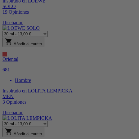
Inspirado en
LOEWE
SOLO
19
Opiniones
Diseñador
shopping_cart
Añadir al carrito
Oriental
681
Hombre
Inspirado en
LOLITA LEMPICKA
MEN
3
Opiniones
Diseñador
shopping_cart
Añadir al carrito