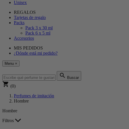
Unisex
REGALOS
Tarjetas de regalo
Packs
Pack 3 x 30 ml
Pack 6 x 5 ml
Accesorios
MIS PEDIDOS
¿Dónde está mi pedido?
Menu
×
search
Buscar
shopping_cart
(0)
Perfumes de imitación
Hombre
Hombre
Filtros