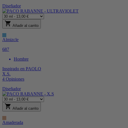
Diseñador
shopping_cart
Añadir al carrito
Almizcle
687
Hombre
Inspirado en
PAOLO
X.S.
4
Opiniones
Diseñador
shopping_cart
Añadir al carrito
Amaderada