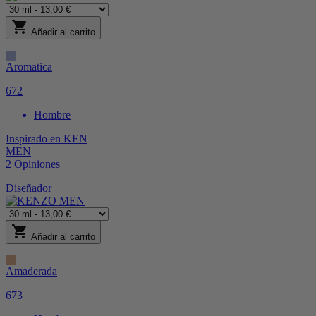
shopping_cart
Añadir al carrito
Aromatica
672
Hombre
Inspirado en
KEN
MEN
2
Opiniones
Diseñador
shopping_cart
Añadir al carrito
Amaderada
673