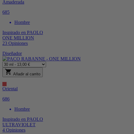
Amaderada
685
Hombre
Inspirado en
PAOLO
ONE MILLION
23
Opiniones
Diseñador
shopping_cart
Añadir al carrito
Oriental
686
Hombre
Inspirado en
PAOLO
ULTRAVIOLET
4
Opiniones