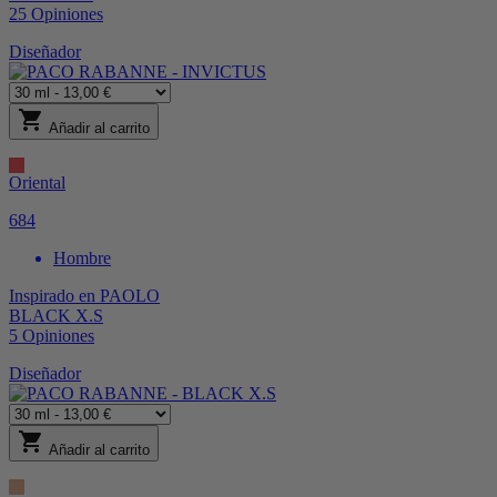
25
Opiniones
Diseñador
shopping_cart
Añadir al carrito
Oriental
684
Hombre
Inspirado en
PAOLO
BLACK X.S
5
Opiniones
Diseñador
shopping_cart
Añadir al carrito