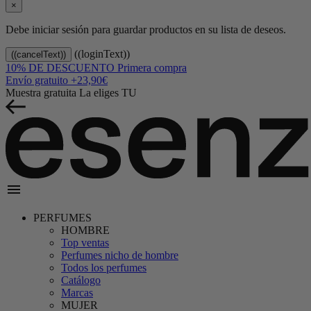
×
Debe iniciar sesión para guardar productos en su lista de deseos.
((loginText))
((cancelText))
10% DE DESCUENTO
Primera compra
Envío gratuito
+23,90€
Muestra gratuita
La eliges TU
menu
PERFUMES
HOMBRE
Top ventas
Perfumes nicho de hombre
Todos los perfumes
Catálogo
Marcas
MUJER