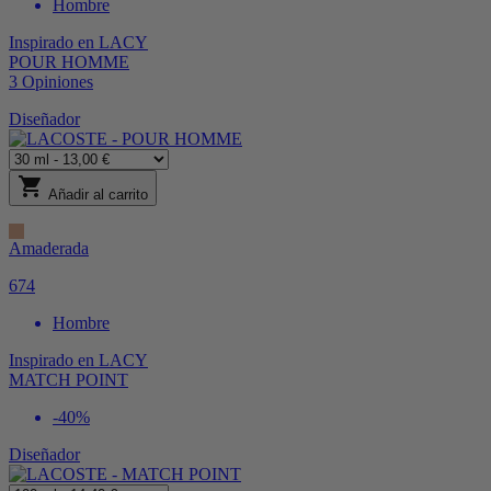
Hombre
Inspirado en
LACY
POUR HOMME
3
Opiniones
Diseñador
shopping_cart
Añadir al carrito
Amaderada
674
Hombre
Inspirado en
LACY
MATCH POINT
-40%
Diseñador