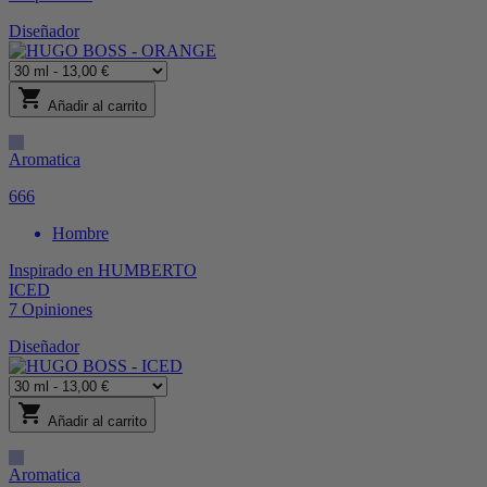
Diseñador
shopping_cart
Añadir al carrito
Aromatica
666
Hombre
Inspirado en
HUMBERTO
ICED
7
Opiniones
Diseñador
shopping_cart
Añadir al carrito
Aromatica