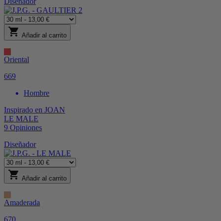
Diseñador
shopping_cart
Añadir al carrito
Oriental
669
Hombre
Inspirado en
JOAN
LE MALE
9
Opiniones
Diseñador
shopping_cart
Añadir al carrito
Amaderada
670