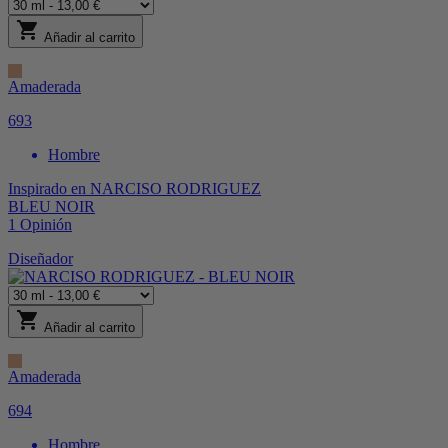
shopping_cart
Añadir al carrito
Amaderada
693
Hombre
Inspirado en
NARCISO RODRIGUEZ
BLEU NOIR
1
Opinión
Diseñador
shopping_cart
Añadir al carrito
Amaderada
694
Hombre