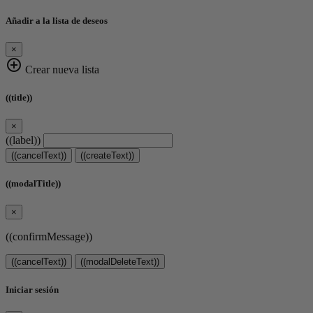
Añadir a la lista de deseos
×
add_circle_outline
Crear nueva lista
((title))
×
((label))
((cancelText))
((createText))
((modalTitle))
×
((confirmMessage))
((cancelText))
((modalDeleteText))
Iniciar sesión