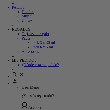
PACKS
Hombre
Mujer
Unisex
REGALOS
Tarjetas de regalo
Packs
Pack 3 x 30 ml
Pack 6 x 5 ml
Accesorios
MIS PEDIDOS
¿Dónde está mi pedido?
search
close
person
User Menú
¿Ya estás registrado?
Acceder