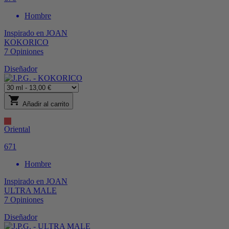
Hombre
Inspirado en
JOAN
KOKORICO
7
Opiniones
Diseñador
shopping_cart
Añadir al carrito
Oriental
671
Hombre
Inspirado en
JOAN
ULTRA MALE
7
Opiniones
Diseñador