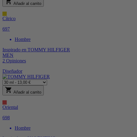
shopping_cart
Añadir al carrito
Cítrico
697
Hombre
Inspirado en
TOMMY HILFIGER
MEN
2
Opiniones
Diseñador
shopping_cart
Añadir al carrito
Oriental
698
Hombre