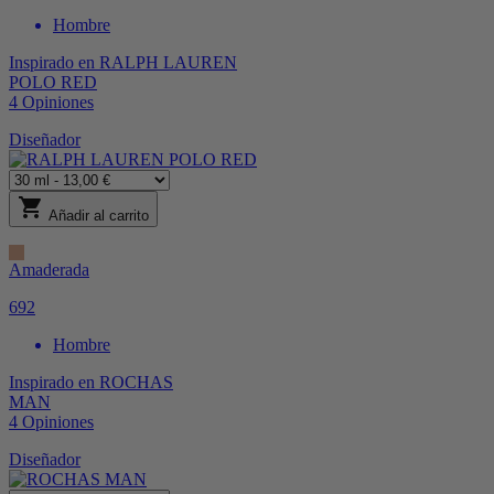
Hombre
Inspirado en
RALPH LAUREN
POLO RED
4
Opiniones
Diseñador
shopping_cart
Añadir al carrito
Amaderada
692
Hombre
Inspirado en
ROCHAS
MAN
4
Opiniones
Diseñador