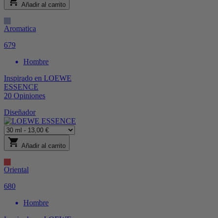
shopping_cart
Añadir al carrito
Aromatica
679
Hombre
Inspirado en
LOEWE
ESSENCE
20
Opiniones
Diseñador
shopping_cart
Añadir al carrito
Oriental
680
Hombre