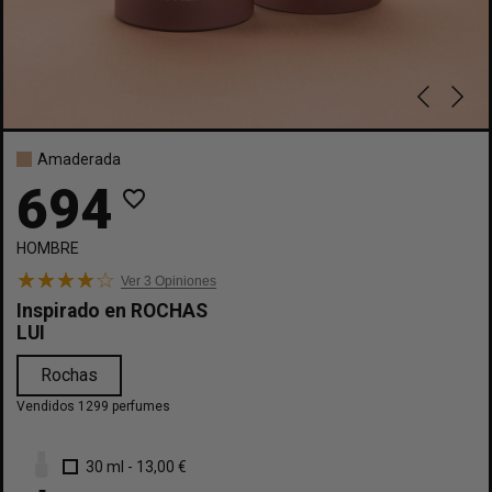
Amaderada
694
favorite_border
HOMBRE
Ver 3
Opiniones
Inspirado en
ROCHAS
LUI
Rochas
Vendidos 1299 perfumes
30 ml
-
13,00 €