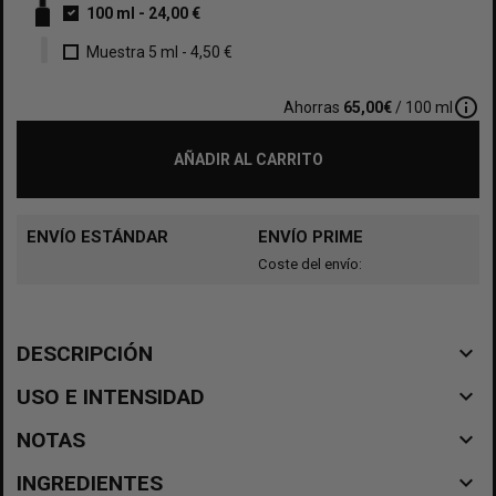
100 ml
-
24,00 €
Muestra 5 ml
-
4,50 €
info_outline
Ahorras
65,00€
/ 100 ml
AÑADIR AL CARRITO
ENVÍO ESTÁNDAR
ENVÍO PRIME
Coste del envío:
navigate_before
DESCRIPCIÓN
navigate_before
USO E INTENSIDAD
navigate_before
NOTAS
navigate_before
INGREDIENTES