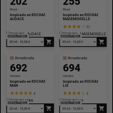
202
255
Mujer
Mujer
Inspirado en
ROCHAS
Inspirado en
ROCHAS
AUDACE
MADEMOISELLE
12
DISEÑADOR
DISEÑADOR
shopping_cart
shopping_cart
Amaderada
Amaderada
692
694
Hombre
Hombre
Inspirado en
ROCHAS
Inspirado en
ROCHAS
MAN
LUI
4
3
DISEÑADOR
DISEÑADOR
shopping_cart
shopping_cart