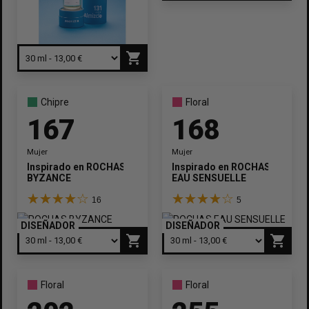
shopping_cart
Chipre
Floral
167
168
Mujer
Mujer
Inspirado en
ROCHAS
Inspirado en
ROCHAS
BYZANCE
EAU SENSUELLE
16
5
DISEÑADOR
DISEÑADOR
shopping_cart
shopping_cart
Floral
Floral