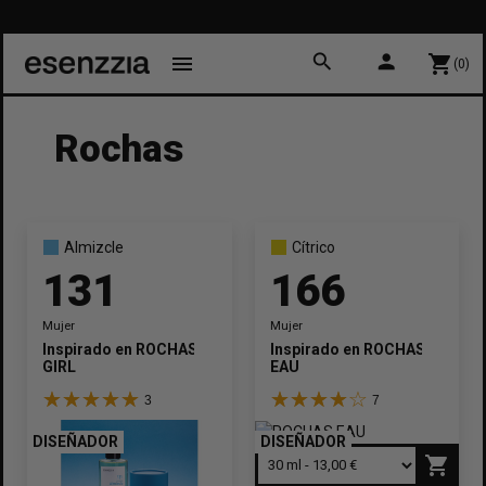
search
person
menu
shopping_cart
(0)
Rochas
Almizcle
Cítrico
131
166
Mujer
Mujer
Inspirado en
ROCHAS
Inspirado en
ROCHAS
GIRL
EAU
3
7
DISEÑADOR
DISEÑADOR
shopping_cart