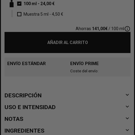
100 ml
-
24,00 €
Muestra 5 ml
-
4,50 €
info_outline
Ahorras
141,00€
/ 100 ml
AÑADIR AL CARRITO
ENVÍO ESTÁNDAR
ENVÍO PRIME
Coste del envío:
navigate_before
DESCRIPCIÓN
navigate_before
USO E INTENSIDAD
navigate_before
NOTAS
navigate_before
INGREDIENTES