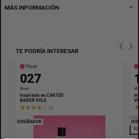
navigate_before
MÁS INFORMACIÓN
TE PODRÍA INTERESAR
Floral
027
Mujer
Mu
Inspirado en
CARTIER
In
BAISER VOLE
VA
17
DISEÑADOR
DI
×
Crear lista de deseos