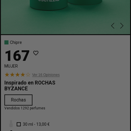
Chipre
167
favorite_border
MUJER
Ver 16
Opiniones
Inspirado en
ROCHAS
BYZANCE
Rochas
Vendidos 1292 perfumes
30 ml
-
13,00 €