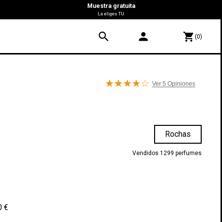
Muestra gratuita
La eliges TU
search
person
shopping_cart
(0)
Ver 5
Opiniones
Rochas
Vendidos 1299 perfumes
0 €