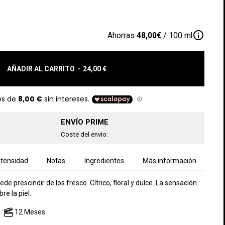
info_outline
Ahorras
48,00€
/ 100 ml
AÑADIR AL CARRITO
-
24,00 €
ENVÍO PRIME
Coste del envío:
ntensidad
Notas
Ingredientes
Más información
de prescindir de los fresco. Cítrico, floral y dulce. La sensación
re la piel.
12 Meses