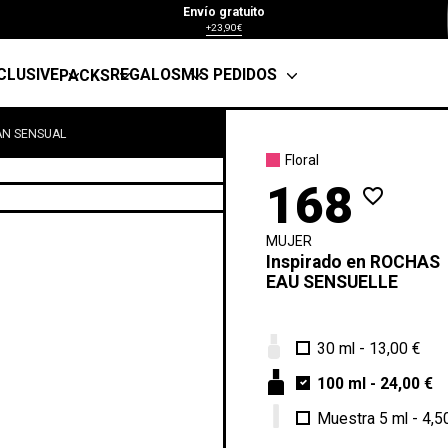
Envío gratuito
+23,90€
CLUSIVE
REGALOS
MIS PEDIDOS
PACKS
AN SENSUAL
Floral
168
favorite_border
MUJER
Inspirado en
ROCHAS
EAU SENSUELLE
30 ml
-
13,00 €
100 ml
-
24,00 €
Muestra 5 ml
-
4,5