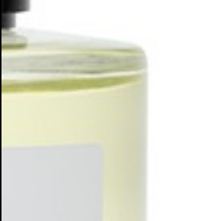
Cr
In
No
Deb
Añ