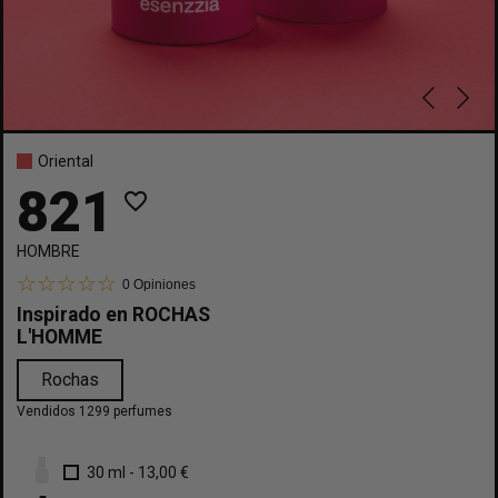
Oriental
821
favorite_border
HOMBRE
0
Opiniones
Inspirado en
ROCHAS
L'HOMME
Rochas
Vendidos 1299 perfumes
30 ml
-
13,00 €