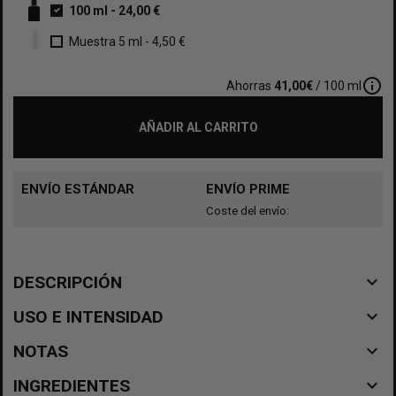
100 ml
-
24,00 €
Muestra 5 ml
-
4,50 €
info_outline
Ahorras
41,00€
/ 100 ml
AÑADIR AL CARRITO
ENVÍO ESTÁNDAR
ENVÍO PRIME
Coste del envío:
navigate_before
DESCRIPCIÓN
navigate_before
USO E INTENSIDAD
navigate_before
NOTAS
navigate_before
INGREDIENTES