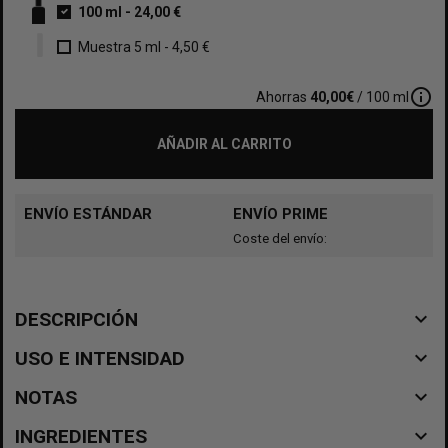
100 ml
-
24,00 €
Muestra 5 ml
-
4,50 €
info_outline
Ahorras
40,00€
/ 100 ml
AÑADIR AL CARRITO
ENVÍO ESTÁNDAR
ENVÍO PRIME
Coste del envío:
navigate_before
DESCRIPCIÓN
navigate_before
USO E INTENSIDAD
navigate_before
NOTAS
navigate_before
INGREDIENTES