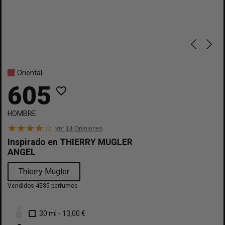
Oriental
605
favorite_border
HOMBRE
Ver 14
Opiniones
Inspirado en
THIERRY MUGLER
ANGEL
Thierry Mugler
Vendidos 4585 perfumes
30 ml
-
13,00 €