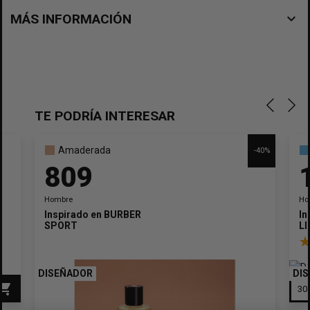
navigate_before
MÁS INFORMACIÓN
TE PODRÍA INTERESAR
Amaderada
-40%
809
Hombre
Ho
Inspirado en
BURBERRY
In
SPORT
L
DISEÑADOR
DI
pping_cart
×
Crear lista de deseos