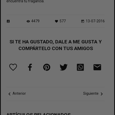
encuentra tu fragancia.
4479
577
13-07-2016
perm_contact_calendar
visibility
favorite
today
SI TE HA GUSTADO, DALE A ME GUSTA Y
COMPÁRTELO CON TUS AMIGOS
chevron_left
chevron_right
Anterior
Siguiente
ARTÍCULOS RELACIONADOS