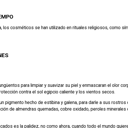
IEMPO
ia, los cosméticos se han utilizado en rituales religiosos, como s
NES
 ungüentos para limpiar y suavizar su piel y enmascaran el olor 
tección contra el sol egipcio caliente y los vientos secos.
 pigmento hecho de estibina y galena, para darle a sus rostros c
ión de almendras quemadas, cobre oxidado, peroles minerales de
acados es la palidez, no como ahora, cuando todo el mundo quier