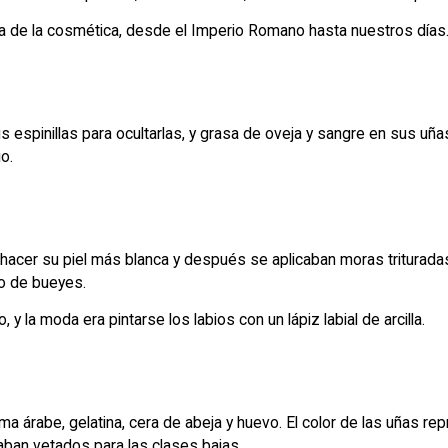
 de la cosmética, desde el Imperio Romano hasta nuestros días. 
 espinillas para ocultarlas, y grasa de oveja y sangre en sus uñ
o.
ra hacer su piel más blanca y después se aplicaban moras tritur
lo de bueyes.
 la moda era pintarse los labios con un lápiz labial de arcilla.
árabe, gelatina, cera de abeja y huevo. El color de las uñas repre
taban vetados para las clases bajas.