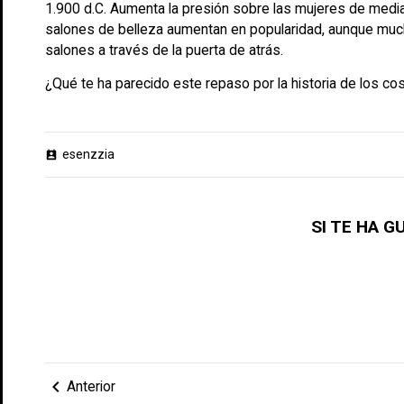
1.900 d.C. Aumenta la presión sobre las mujeres de medi
salones de belleza aumentan en popularidad, aunque mucha
salones a través de la puerta de atrás.
¿Qué te ha parecido este repaso por la historia de los c
esenzzia
perm_contact_calendar
SI TE HA 
chevron_left
Anterior