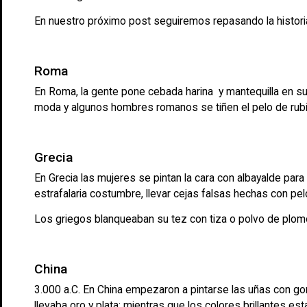
En nuestro próximo post seguiremos repasando la historia
Roma
En Roma, la gente pone cebada harina y mantequilla en sus
moda y algunos hombres romanos se tiñen el pelo de rubi
Grecia
En Grecia las mujeres se pintan la cara con albayalde pa
estrafalaria costumbre, llevar cejas falsas hechas con pe
Los griegos blanqueaban su tez con tiza o polvo de plomo, y
China
3.000 a.C. En China empezaron a pintarse las uñas con goma 
llevaba oro y plata; mientras que los colores brillantes es