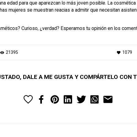
ana edad para que aparezcan lo más joven posible. La cosmética 
s mujeres se muestran reacias a admitir que necesitan asistencia
osméticos? Curioso, ¿verdad? Esperamos tu opinión en los coment
21395
1079
visibility
favorite
GUSTADO, DALE A ME GUSTA Y COMPÁRTELO CON 