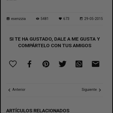
esenzzia
5481
673
29-05-2015
perm_contact_calendar
visibility
favorite
today
SI TE HA GUSTADO, DALE A ME GUSTA Y
COMPÁRTELO CON TUS AMIGOS
chevron_left
chevron_right
Anterior
Siguiente
ARTÍCULOS RELACIONADOS