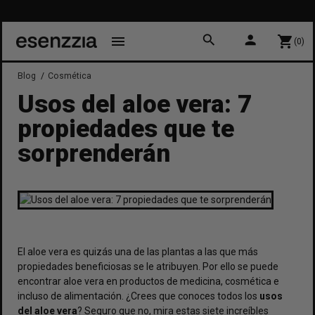
10% DE
Prim
search
person
menu
shopping_cart
(0)
Blog
Cosmética
Usos del aloe vera: 7
propiedades que te
sorprenderán
El aloe vera es quizás una de las plantas a las que más
propiedades beneficiosas se le atribuyen. Por ello se puede
encontrar aloe vera en productos de medicina, cosmética e
incluso de alimentación. ¿Crees que conoces todos los
usos
del aloe vera
? Seguro que no, mira estas siete increíbles