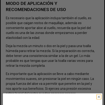
MODO DE APLICACIÓN Y
RECOMENDACIONES DE USO
Es necesario que la aplicación incluya también el cuello, es
posible que caigan restos de maquillaje, además es
conveniente aportar aloe al cuello, recuerda que la piel del
cuello es una de las zonas donde empezamos a perder
elasticidad con la edad.
Deja la mezcla un minuto o dos en la piel y pasa una toalla
húmeda para retirar la mezcla. Si la preparación es correcta,
debe tener una consistencia similar a la de un gel. Lo más
probable es que tengas que usar la toalla varias veces para
retirar la mezcla completa.
Es importante que la aplicación se lleve a cabo mediante
movimientos suaves, sin presionar la piel en ningún caso. La
propia fuerza del aloe va a permitir que penetre en la piel y
nos aporte sus beneficios. Si ejerces una presión excesiva
sobre la piel del rostro pueden aparecer rojeces.
Una vez retirada la mezcla, vas a percibir una sensación muy