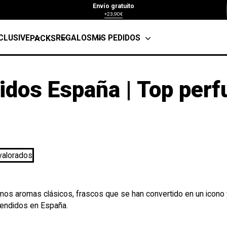
Envío gratuito
+23,90€
CLUSIVE
REGALOS
MIS PEDIDOS
PACKS
dos España | Top per
mos aromas clásicos, frascos que se han convertido en un icono 
endidos en España.