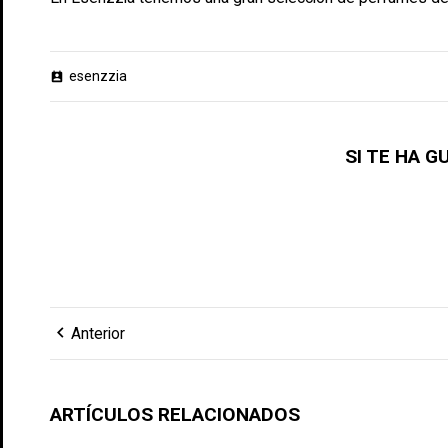
esenzzia
perm_contact_calendar
SI TE HA 
chevron_left
Anterior
ARTÍCULOS RELACIONADOS