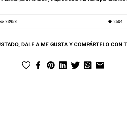
33958
2504
visibility
favorite
GUSTADO, DALE A ME GUSTA Y COMPÁRTELO CON 