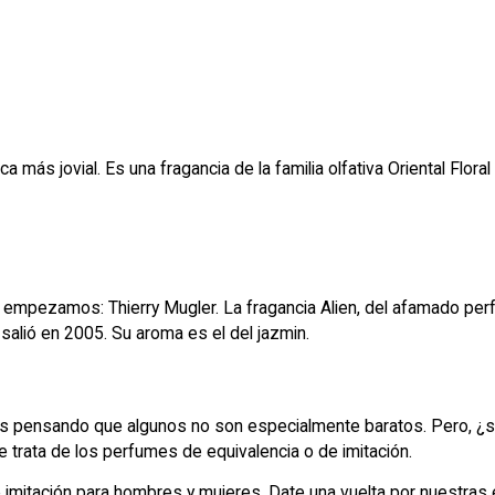
ás jovial. Es una fragancia de la familia olfativa Oriental Flor
 empezamos: Thierry Mugler. La fragancia Alien, del afamado perfu
 salió en 2005. Su aroma es el del jazmin.
 pensando que algunos no son especialmente baratos. Pero, ¿sa
rata de los perfumes de equivalencia o de imitación.
imitación para hombres y mujeres
. Date una vuelta por nuestras e