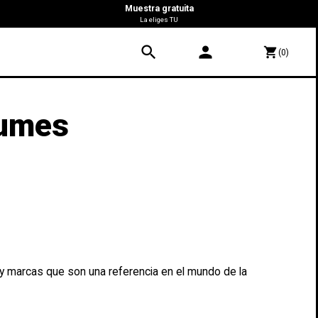
Muestra gratuita
La eliges TU
search
person
shopping_cart
(0)
fumes
y marcas que son una referencia en el mundo de la