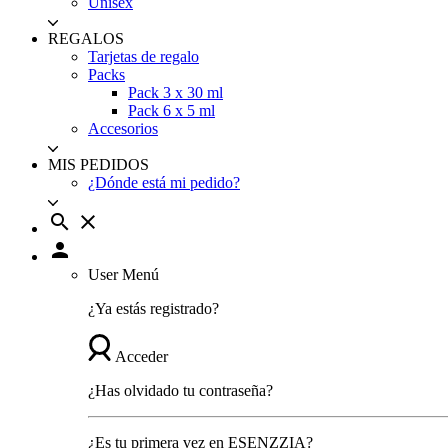
Unisex
REGALOS
Tarjetas de regalo
Packs
Pack 3 x 30 ml
Pack 6 x 5 ml
Accesorios
MIS PEDIDOS
¿Dónde está mi pedido?
search
close
person
User Menú
¿Ya estás registrado?
Acceder
¿Has olvidado tu contraseña?
¿Es tu primera vez en ESENZZIA?