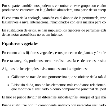
Por su parte, también nos podemos encontrar en este grupo con el almi
producto se encuentra en la glándula almizclera, una parte de su cuer
El contexto de la ecología, también en el ámbito de la perfumería, re
legislativos a nivel internacional relacionados con esta materia para
En sustitución de estos, se han impuesto los fijadores de perfumes ex
de las notas aromáticas no es tan intenso.
Fijadores vegetales
En cuanto a los fijadores vegetales, estos proceden de plantas y árbol
En esta categoría, podemos encontrar distintas clases de aceites, resi
Algunos de los ejemplos más comunes son los siguientes:
Gálbano: se trata de una gomorresina que se obtiene de la raíz 
Lirio: sin duda, uno de los elementos más cotidianos relacionad
que modifica el resultado o como componente principal del per
El lirio se puede dividir en diferentes subcategorías, aunque el que m
Puede sustituirse por un componente sintético con parecidos resultad