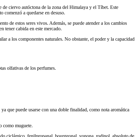
e de ciervo autóctona de la zona del Himalaya y el Tíbet. Este
onto comenzó a quedarse en desuso.
iento de estos seres vivos. Además, se puede atender a los cambios
en tener cabida en este mercado.
ilar a los componentes naturales. No obstante, el poder y la capacidad
tas olfativas de los perfumes.
ia, ya que puede usarse con una doble finalidad, como nota aromática
cido como muguete.
do ciclámico, fenilpropanal, bourgeonal, yonona, rodinol, absoluto de