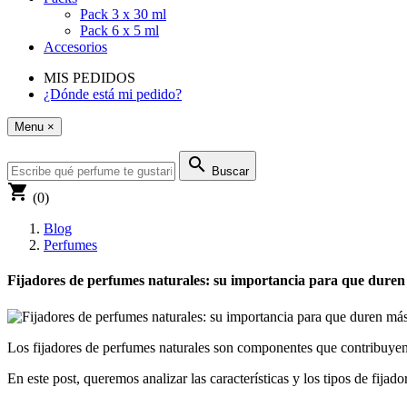
Pack 3 x 30 ml
Pack 6 x 5 ml
Accesorios
MIS PEDIDOS
¿Dónde está mi pedido?
Menu
×
search
Buscar
shopping_cart
(0)
Blog
Perfumes
Fijadores de perfumes naturales: su importancia para que dure
Los
fijadores de perfumes naturales
son componentes que contribuyen a 
En este post, queremos analizar las características y los tipos de fijad