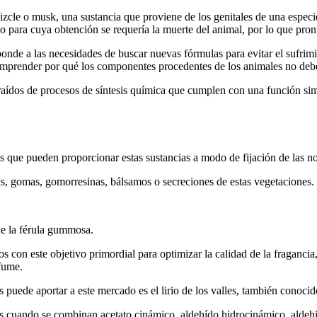
zcle o musk, una sustancia que proviene de los genitales de una especi
po para cuya obtención se requería la muerte del animal, por lo que pr
sponde a las necesidades de buscar nuevas fórmulas para evitar el sufrim
 comprender por qué los componentes procedentes de los animales no deb
traídos de procesos de síntesis química que cumplen con una función sim
es que pueden proporcionar estas sustancias a modo de fijación de las no
nas, gomas, gomorresinas, bálsamos o secreciones de estas vegetaciones.
de la férula gummosa.
os con este objetivo primordial para optimizar la calidad de la fraganc
fume.
ás puede aportar a este mercado es el lirio de los valles, también cono
os cuando se combinan acetato cinámico, aldehído hidrocinámico, aldehi