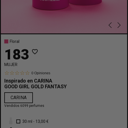
Floral
183
favorite_border
MUJER
0
Opiniones
Inspirado en
CARINA
GOOD GIRL GOLD FANTASY
CARINA
Vendidos 6099 perfumes
30 ml
-
13,00 €