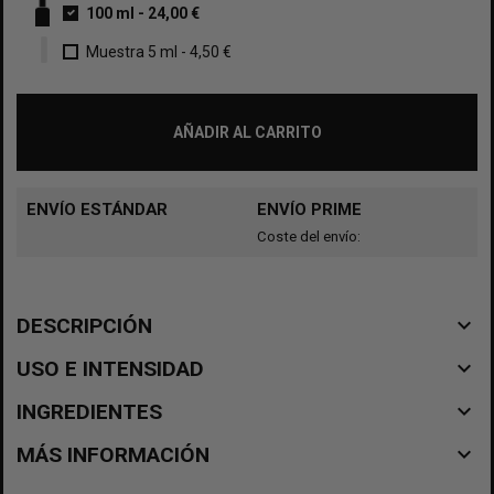
100 ml
-
24,00 €
Muestra 5 ml
-
4,50 €
AÑADIR AL CARRITO
ENVÍO ESTÁNDAR
ENVÍO PRIME
Coste del envío:
navigate_before
DESCRIPCIÓN
navigate_before
USO E INTENSIDAD
navigate_before
INGREDIENTES
navigate_before
MÁS INFORMACIÓN