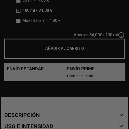
30 ml
-
17,00 €
100 ml
-
31,00 €
Muestra 5 ml
-
4,80 €
info_outline
Ahorras
84,00€
/ 100 ml
AÑADIR AL CARRITO
ENVÍO ESTÁNDAR
ENVÍO PRIME
Coste del envío:
navigate_before
DESCRIPCIÓN
navigate_before
USO E INTENSIDAD