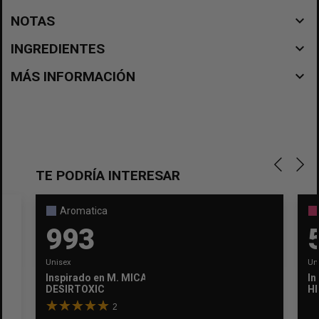
navigate_before
NOTAS
navigate_before
INGREDIENTES
navigate_before
MÁS INFORMACIÓN
TE PODRÍA INTERESAR
Aromatica
993
Unisex
Un
Inspirado en
M. MICALLEF
In
DESIRTOXIC
H
2