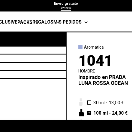
Envío gratuito
+23,90€
CLUSIVE
REGALOS
MIS PEDIDOS
PACKS
Aromatica
1041
HOMBRE
Inspirado en
PRADA
LUNA ROSSA OCEAN
30 ml
-
13,00 €
100 ml
-
24,00 €
Muestra 5 ml
-
4,5