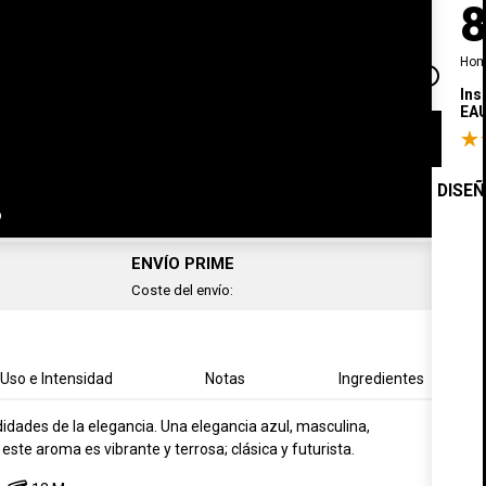
Hom
info_outline
Ahorras
111,00€
/ 100 ml
Ins
EAU
AÑADIR AL CARRITO
-
24,00 €
DISE
o
ENVÍO PRIME
Coste del envío:
Uso e Intensidad
Notas
Ingredientes
idades de la elegancia. Una elegancia azul, masculina,
ste aroma es vibrante y terrosa; clásica y futurista.