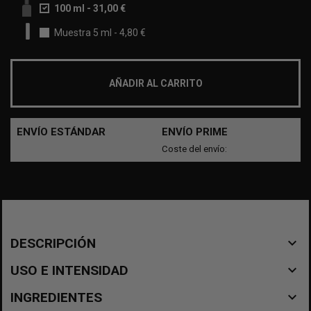
100 ml
-
31,00 €
Muestra 5 ml
-
4,80 €
AÑADIR AL CARRITO
ENVÍO ESTÁNDAR
ENVÍO PRIME
Coste del envío:
navigate_before
DESCRIPCIÓN
navigate_before
USO E INTENSIDAD
navigate_before
INGREDIENTES