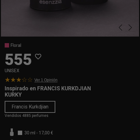
Floral
555
favorite_border
UNISEX
Ver 1
Opinión
Inspirado en
FRANCIS KURKDJIAN
KURKY
Francis Kurkdjian
Vendidos 4885 perfumes
30 ml
-
17,00 €