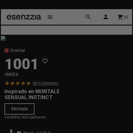
search
person
menu
shopping_cart
(0)
Oriental
1001
favorite_border
UNISEX
Ver 5
Opiniones
Inspirado en
MONTALE
SENSUAL INSTINCT
Montale
Vendidos 2622 perfumes