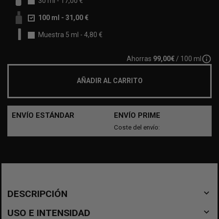
30 ml
-
17,00 €
100 ml
-
31,00 €
Muestra 5 ml
-
4,80 €
info_outline
Ahorras
99,00€
/ 100 ml
AÑADIR AL CARRITO
ENVÍO ESTÁNDAR
ENVÍO PRIME
Coste del envío:
navigate_before
DESCRIPCIÓN
navigate_before
USO E INTENSIDAD