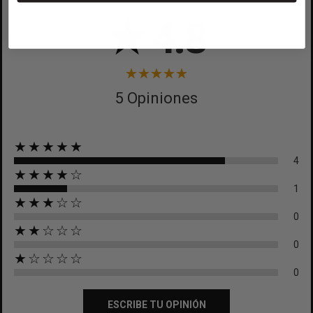
CREAR LISTA DE DESEOS
★
4.8
CANCELAR
CANCELAR
5 Opiniones
★★★★★
4
★★★★☆
1
★★★☆☆
0
★★☆☆☆
0
★☆☆☆☆
0
ESCRIBE TU OPINIÓN