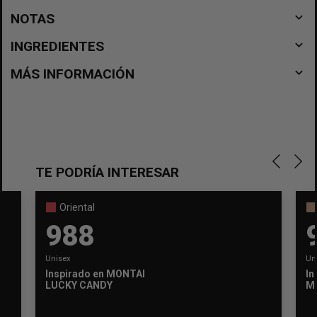
navigate_before
NOTAS
navigate_before
INGREDIENTES
navigate_before
MÁS INFORMACIÓN
TE PODRÍA INTERESAR
Oriental
988
Unisex
Un
Inspirado en
MONTALE
In
LUCKY CANDY
M