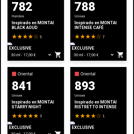
782
788
Hombre
Unisex
Inspirado en
MONTALE
Inspirado en
MONTALE
BLACK AOUD
INTENSE CAFÉ
5
7
EXCLUSIVE
EXCLUSIVE
shopping_cart
shopping_cart
Oriental
Oriental
841
893
Unisex
Unisex
Inspirado en
MONTALE
Inspirado en
MONTALE
STARRY NIGHT
RISTRETTO INTENSE CAFE
3
1
EXCLUSIVE
EXCLUSIVE
shopping_cart