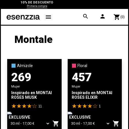
10% DE DESCUENTO
Primera compra
search
person
menu
shopping_cart
(0)
Montale
Almizcle
Floral
269
457
Mujer
Mujer
Inspirado en
MONTALE
Inspirado en
MONTALE
ROSES MUSK
ROSES ELIXIR
11
1
EXCLUSIVE
EXCLUSIVE
shopping_cart
shopping_cart