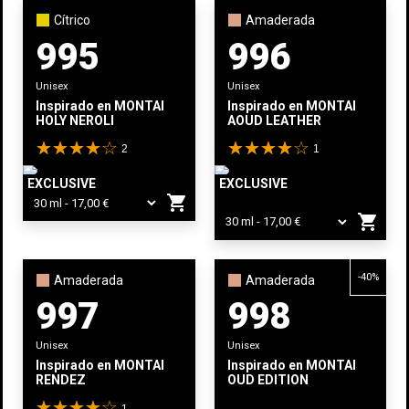
Cítrico
Amaderada
995
996
Unisex
Unisex
Inspirado en
MONTALE
Inspirado en
MONTALE
HOLY NEROLI
AOUD LEATHER
2
1
EXCLUSIVE
EXCLUSIVE
shopping_cart
shopping_cart
-40%
Amaderada
Amaderada
997
998
Unisex
Unisex
Inspirado en
MONTALE
Inspirado en
MONTALE
RENDEZ
OUD EDITION
1