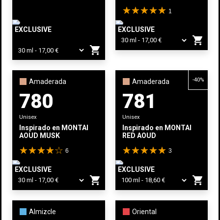
1
EXCLUSIVE
EXCLUSIVE
shopping_cart
shopping_cart
-40%
Amaderada
Amaderada
780
781
Unisex
Unisex
Inspirado en
MONTALE
Inspirado en
MONTALE
AOUD MUSK
RED AOUD
6
3
EXCLUSIVE
EXCLUSIVE
shopping_cart
shopping_cart
Almizcle
Oriental