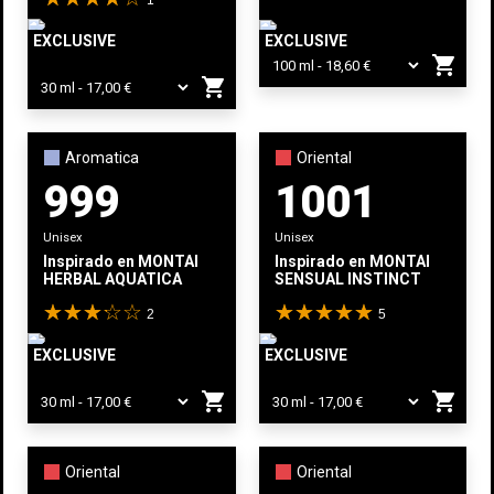
EXCLUSIVE
EXCLUSIVE
shopping_cart
shopping_cart
Aromatica
Oriental
999
1001
Unisex
Unisex
Inspirado en
MONTALE
Inspirado en
MONTALE
HERBAL AQUATICA
SENSUAL INSTINCT
2
5
EXCLUSIVE
EXCLUSIVE
shopping_cart
shopping_cart
Oriental
Oriental