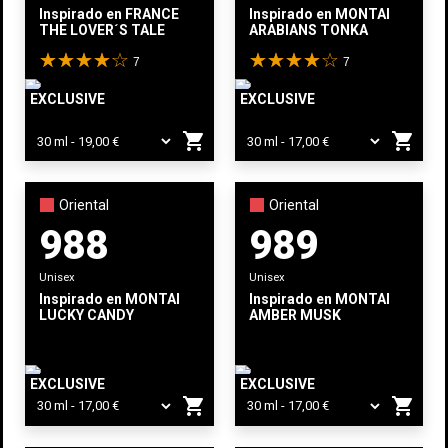
Inspirado en
FRANCESCA BIANCHI
Inspirado en
MONTALE
THE LOVER´S TALE
ARABIANS TONKA
7
7
EXCLUSIVE
EXCLUSIVE
shopping_cart
shopping_cart
Oriental
Oriental
988
989
Unisex
Unisex
Inspirado en
MONTALE
Inspirado en
MONTALE
LUCKY CANDY
AMBER MUSK
EXCLUSIVE
EXCLUSIVE
shopping_cart
shopping_cart