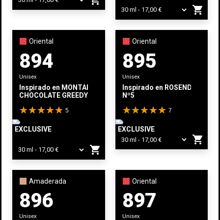
shopping_cart
Oriental
Oriental
894
895
Unisex
Unisex
Inspirado en
MONTALE
Inspirado en
ROSENDO MATE
CHOCOLATE GREEDY
Nº5
5
7
EXCLUSIVE
EXCLUSIVE
shopping_cart
shopping_cart
Amaderada
Oriental
896
897
Unisex
Unisex