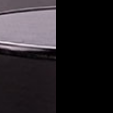
ear lista de deseos
iciar sesión
mbre de la lista de deseos
e iniciar sesión para guardar productos en su lista de deseos.
adir a la lista de deseos