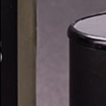
Cr
In
No
Deb
Añ