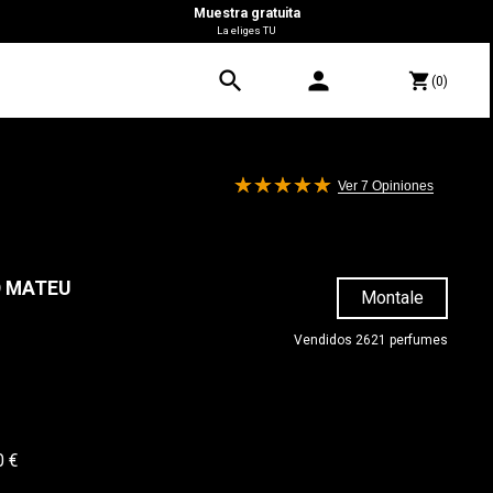
Muestra gratuita
La eliges TU
search
person
shopping_cart
(0)
Ver 7
Opiniones
 MATEU
Montale
Vendidos 2621 perfumes
0 €