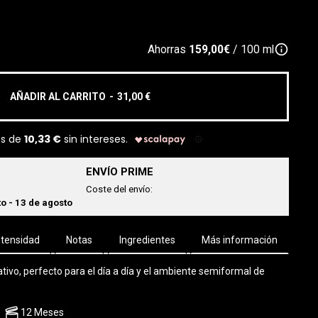
info_outline
Ahorras
159,00€
/ 100 ml
AÑADIR AL CARRITO
-
31,00 €
ENVÍO PRIME
Coste del envío:
o - 13 de agosto
ntensidad
Notas
Ingredientes
Más información
ivo, perfecto para el día a día y el ambiente semiformal de
12 Meses