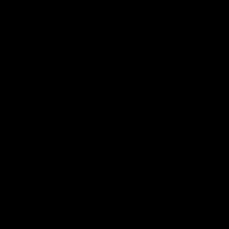
×
×
×