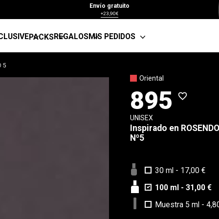
Envío gratuito
+23,90€
CLUSIVE
REGALOS
MIS PEDIDOS
PACKS
 5
Oriental
895
favorite_border
UNISEX
Inspirado en
ROSENDO
Nº5
30 ml
-
17,00 €
100 ml
-
31,00 €
Muestra 5 ml
-
4,8