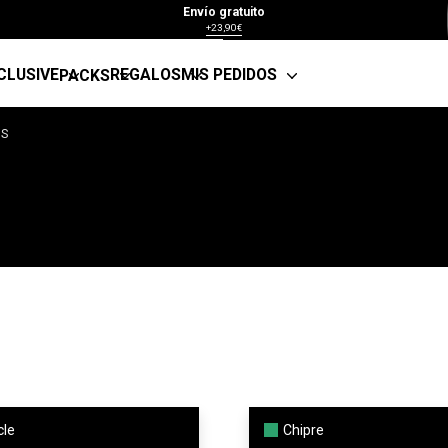
Envío gratuito
+23,90€
CLUSIVE
REGALOS
MIS PEDIDOS
PACKS
IS
cle
Chipre