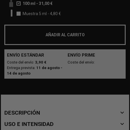
100 ml
-
31,00 €
Muestra 5 ml
-
4,80 €
AÑADIR AL CARRITO
ENVÍO ESTÁNDAR
ENVÍO PRIME
Coste del envío:
3,90 €
Coste del envío:
Entrega prevista:
11 de agosto -
14 de agosto
navigate_before
DESCRIPCIÓN
navigate_before
USO E INTENSIDAD