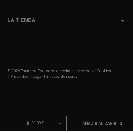
LA TIENDA
© 2026 Esenzzia. Todos los derechos reservados
Cookies
Privacidad
Legal
Enlaces de interés
navigate_before
31,00 €
AÑADIR AL CARRITO