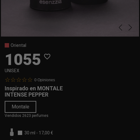
Oriental
1055
favorite_border
UNISEX
0
Opiniones
Inspirado en
MONTALE
INTENSE PEPPER
Montale
Vendidos 2623 perfumes
30 ml
-
17,00 €