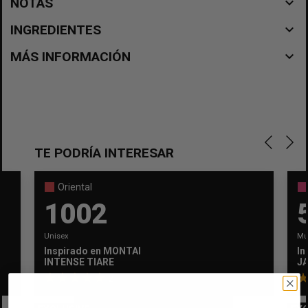
navigate_before
NOTAS
navigate_before
INGREDIENTES
navigate_before
MÁS INFORMACIÓN
TE PODRÍA INTERESAR
Oriental
1002
Unisex
Mu
Inspirado en
MONTALE
In
×
Crear lista de deseos
INTENSE TIARE
J
×
Iniciar sesión
2
Nombre de la lista de deseos