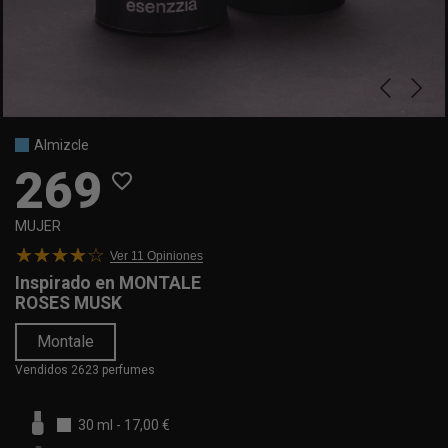
Almizcle
269
favorite_border
MUJER
Ver 11
Opiniones
Inspirado en
MONTALE
ROSES MUSK
Montale
Vendidos 2623 perfumes
30 ml
-
17,00 €