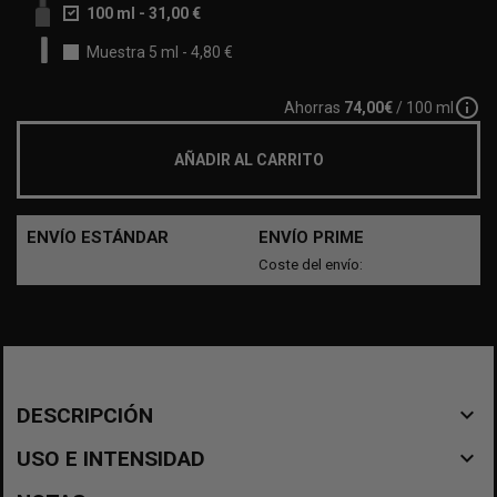
100 ml
-
31,00 €
Muestra 5 ml
-
4,80 €
info_outline
Ahorras
74,00€
/ 100 ml
AÑADIR AL CARRITO
ENVÍO ESTÁNDAR
ENVÍO PRIME
Coste del envío:
navigate_before
DESCRIPCIÓN
navigate_before
USO E INTENSIDAD