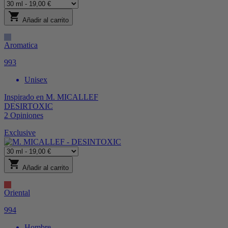
shopping_cart
Añadir al carrito
Aromatica
993
Unisex
Inspirado en
M. MICALLEF
DESIRTOXIC
2
Opiniones
Exclusive
shopping_cart
Añadir al carrito
Oriental
994
Hombre