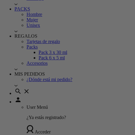
PACKS
Hombre
Mujer
Unisex
REGALOS
Tarjetas de regalo
Packs
Pack 3 x 30 ml
Pack 6 x 5 ml
Accesorios
MIS PEDIDOS
¿Dónde está mi pedido?
search
close
person
User Menú
¿Ya estás registrado?
Acceder