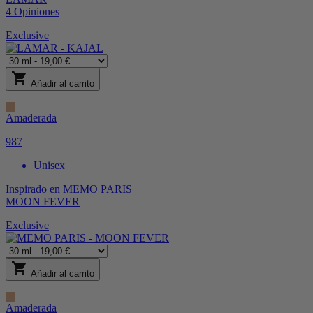
4
Opiniones
Exclusive
shopping_cart
Añadir al carrito
Amaderada
987
Unisex
Inspirado en
MEMO PARIS
MOON FEVER
Exclusive
shopping_cart
Añadir al carrito
Amaderada