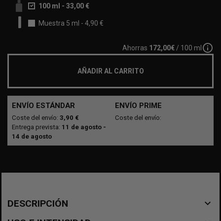
100 ml
-
33,00 €
Muestra 5 ml
-
4,90 €
info_outline
Ahorras
172,00€
/ 100 ml
AÑADIR AL CARRITO
ENVÍO ESTÁNDAR
ENVÍO PRIME
Coste del envío:
3,90 €
Coste del envío:
Entrega prevista:
11 de agosto -
14 de agosto
navigate_before
DESCRIPCIÓN