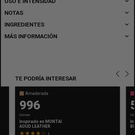
navigate_before
USO E INTENSIDAD
navigate_before
NOTAS
navigate_before
INGREDIENTES
navigate_before
MÁS INFORMACIÓN
TE PODRÍA INTERESAR
Amaderada
996
Unisex
Un
Inspirado en
MONTALE
In
AOUD LEATHER
B
1