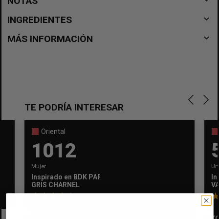
NOTAS
navigate_before
INGREDIENTES
navigate_before
MÁS INFORMACIÓN
TE PODRÍA INTERESAR
Oriental
1012
Mujer
Un
Inspirado en
BDK PARFUMS
In
×
Crear lista de deseos
GRIS CHARNEL
VA
×
Iniciar sesión
5
Nombre de la lista de deseos
EXCLUSIVE
EXC