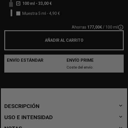
100 ml
-
33,00 €
Muestra 5 ml
-
4,90 €
info_outline
Ahorras
177,00€
/ 100 ml
AÑADIR AL CARRITO
ENVÍO ESTÁNDAR
ENVÍO PRIME
Coste del envío:
navigate_before
DESCRIPCIÓN
navigate_before
USO E INTENSIDAD
navigate_before