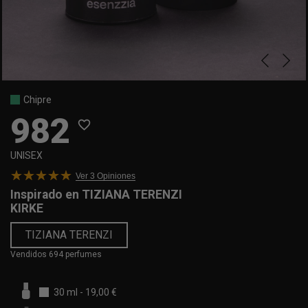
Chipre
982
favorite_border
UNISEX
Ver 3
Opiniones
Inspirado en
TIZIANA TERENZI
KIRKE
TIZIANA TERENZI
Vendidos 694 perfumes
30 ml
-
19,00 €