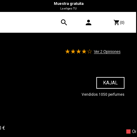
Muestra gratuita
La eliges TU
search
person
shopping_cart
(0)
Ver 2
Opiniones
KAJAL
Vendidos 1050 perfumes
0 €
Or