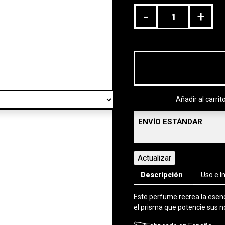
-
+
Añadir al carrit
ENVÍO ESTÁNDAR
Descripción
Uso e I
Este perfume recrea la esenci
el prisma que potencie sus n