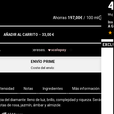
Muj
info_outline
Ahorras
197,00€
/ 100 ml
Ins
A 
AÑADIR AL CARRITO
-
33,00 €
EXCL
o
ENVÍO PRIME
Coste del envío:
ntensidad
Notas
Ingredientes
Más información
a del diamante: lleno de luz, brillo, complejidad y riqueza. Serás
otas de rosa, jazmín, ámbar y almizcle.