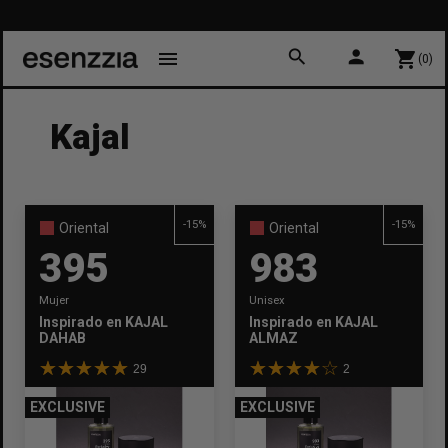
search
person
menu
shopping_cart
(0)
Kajal
-15%
-15%
Oriental
Oriental
395
983
Mujer
Unisex
Inspirado en
KAJAL
Inspirado en
KAJAL
DAHAB
ALMAZ
29
2
EXCLUSIVE
EXCLUSIVE