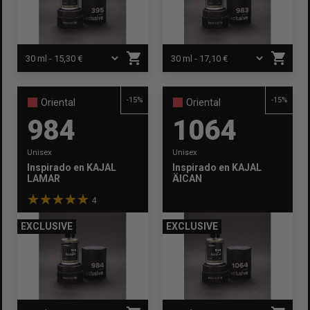
shopping_cart
shopping_cart
-15%
-15%
Oriental
Oriental
984
1064
Unisex
Unisex
Inspirado en
KAJAL
Inspirado en
KAJAL
LAMAR
ÄICAN
4
EXCLUSIVE
EXCLUSIVE