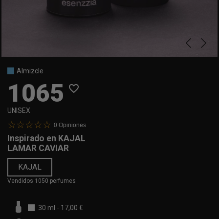
Almizcle
1065
favorite_border
UNISEX
0
Opiniones
Inspirado en
KAJAL
LAMAR CAVIAR
KAJAL
Vendidos 1050 perfumes
30 ml
-
17,00 €