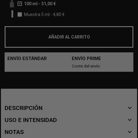
100 ml
-
31,00 €
Muestra 5 ml
-
4,80 €
AÑADIR AL CARRITO
ENVÍO ESTÁNDAR
ENVÍO PRIME
Coste del envío:
navigate_before
DESCRIPCIÓN
navigate_before
USO E INTENSIDAD
navigate_before
NOTAS