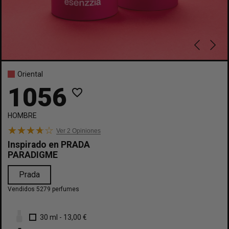
Oriental
1056
favorite_border
HOMBRE
Ver 2
Opiniones
Inspirado en
PRADA
PARADIGME
Prada
Vendidos 5279 perfumes
30 ml
-
13,00 €