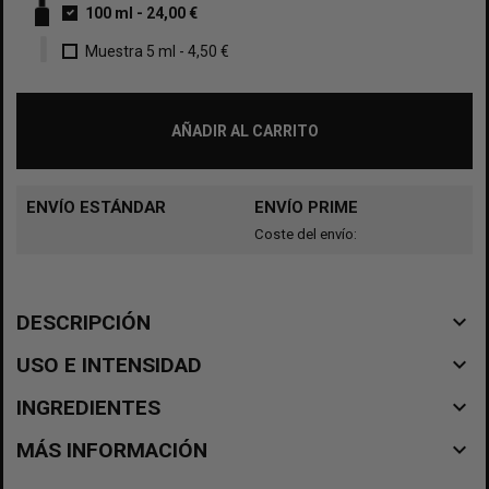
100 ml
-
24,00 €
Muestra 5 ml
-
4,50 €
AÑADIR AL CARRITO
ENVÍO ESTÁNDAR
ENVÍO PRIME
Coste del envío:
navigate_before
DESCRIPCIÓN
navigate_before
USO E INTENSIDAD
navigate_before
INGREDIENTES
navigate_before
MÁS INFORMACIÓN