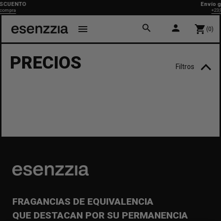
SCUENTO
Envío gr
ompra
+23,9
search
person
menu
shopping_cart
(0)
PRECIOS
Filtros
FRAGANCIAS DE EQUIVALENCIA
QUE DESTACAN POR SU PERMANENCIA
×
Crear lista de deseos