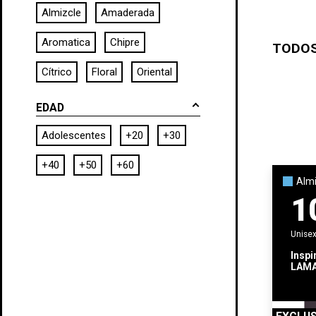
Almizcle
Amaderada
Aromatica
Chipre
TODOS
Cítrico
Floral
Oriental
EDAD
Adolescentes
+20
+30
+40
+50
+60
Almi
1
Unise
Inspi
LAMA