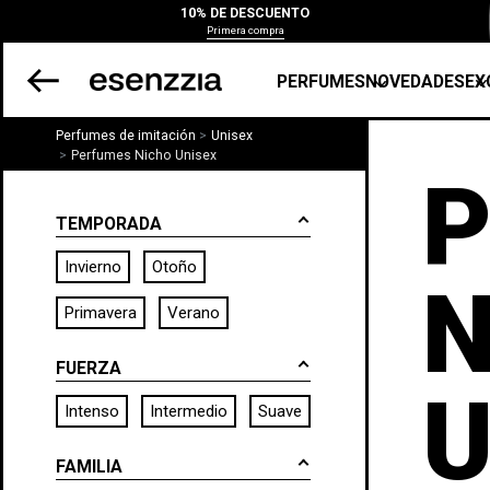
10% DE DESCUENTO
Primera compra
PERFUMES
NOVEDADES
EX
Perfumes de imitación
Unisex
Perfumes Nicho Unisex
P
TEMPORADA
Invierno
Otoño
N
Primavera
Verano
FUERZA
U
Intenso
Intermedio
Suave
FAMILIA