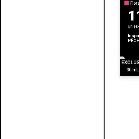
Flor
1
Unise
Inspi
PÊCH
EXCLUS