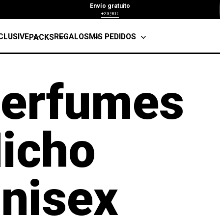
Envío gratuito
+23,90€
CLUSIVE
REGALOS
MIS PEDIDOS
PACKS
erfumes
icho
nisex