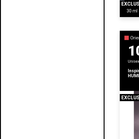
EXCLUS
Orie
1
Unise
Inspi
HUMB
GOD 
EXCLUS
Cr