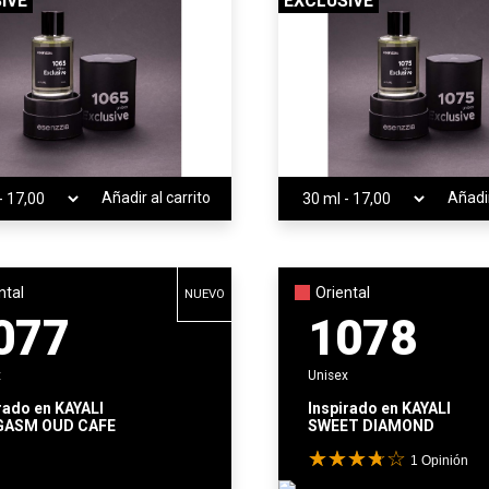
IVE
EXCLUSIVE
Añadir al carrito
Añadir
ntal
Oriental
NUEVO
077
1078
x
Unisex
rado en
KAYALI
Inspirado en
KAYALI
ASM OUD CAFE
SWEET DIAMOND
1
Opinión