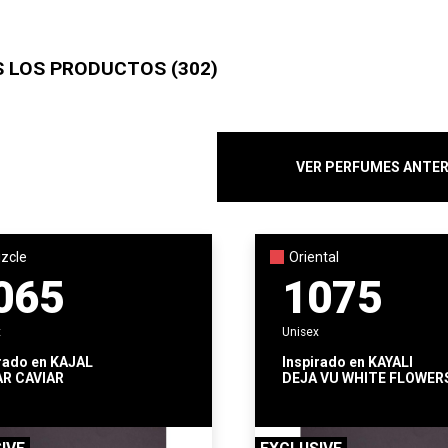
 LOS PRODUCTOS (302)
VER PERFUMES ANTER
zcle
Oriental
065
1075
x
Unisex
rado en
KAJAL
Inspirado en
KAYALI
R CAVIAR
DEJA VU WHITE FLOWER