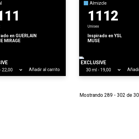
al
Almizcle
111
1112
x
Unisex
rado en
GUERLAIN
Inspirado en
YSL
E MIRAGE
MUSE
IVE
EXCLUSIVE
Añadir al carrito
Añadir
Mostrando 289 - 302 de 3