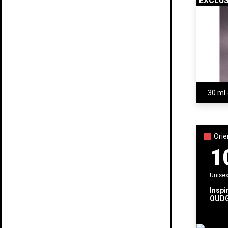
EXCLUS
Orie
1
Unise
Inspi
OUDG