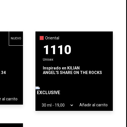
×
×
×
lista
Oriental
NUEVO
)
1110
S
Unisex
Inspirado en
KILIAN
 34
ANGEL'S SHARE ON THE ROCKS
EXCLUSIVE
 al carrito
Añadir al carrito