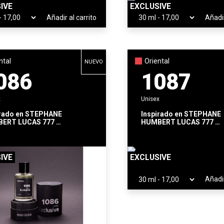
IVE
EXCLUSIVE
Añadir al carrito
Añadir
ntal
Oriental
NUEVO
086
1087
x
Unisex
rado en
STEPHANE
Inspirado en
STEPHANE
ERT LUCAS 777
HUMBERT LUCAS 777
OF FIRE
VENOM INCARNAT
IVE
EXCLUSIVE
Añadir
ear lista de deseos