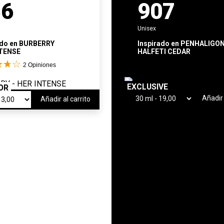
36
907
Unisex
ado en
BURBERRY
Inspirado en
PENHALIGO
NTENSE
HALFETI CEDAR
2
Opiniones
EXCLUSIVE
OR
Añadir 
Añadir al carrito