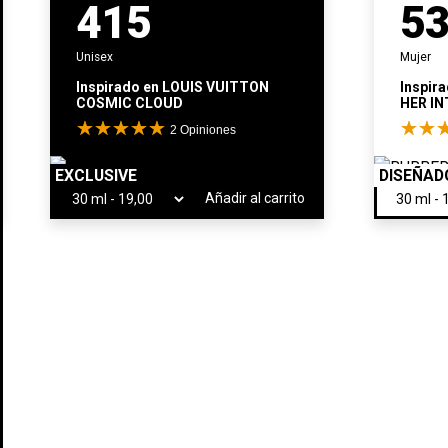
415
5
Unisex
Mujer
Inspirado en
LOUIS VUITTON
Inspir
COSMIC CLOUD
HER I
2
Opiniones
EXCLUSIVE
DISEÑAD
Añadir al carrito