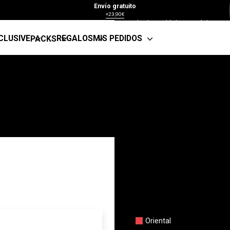
¿Eres amante de los olores d
Envío gratuito
estandarte de la alta ocasió
+23,90€
tonka y el tabaco cálido.
CLUSIVE
REGALOS
MIS PEDIDOS
PACKS
Fabricado en España
Oriental