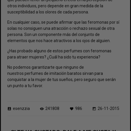
otros individuos, pero depende en gran medida de la
susceptibilidad a los olores de cada persona.
En cualquier caso, se puede afirmar que las feromonas por sí
solas no consiguen una atracción o rechazo sexual de otra
persona. Son un componente más del conjunto de
elementos que nos hace atractivos a los ojos de alguien.
¿Has probado alguno de estos perfumes con feromonas
para atraer mujeres? ¿Cuál ha sido tu experiencia?
No podemos garantizarte que ninguno de
nuestros
perfumes de imitación baratos
sirvan para
conquistar a la mujer de tus sueños, pero seguro que serán
un punto a tu favor.
esenzzia
241808
986
26-11-2015
perm_contact_calendar
visibility
favorite
today