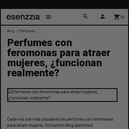
10% DE DESC
Primera comp
search
person
menu
shopping_cart
(0)
Blog
Perfumes
Perfumes con
feromonas para atraer
mujeres, ¿funcionan
realmente?
Cada vez son más populares los perfumes con feromonas
para atraer mujeres. En nuestro blog queremos