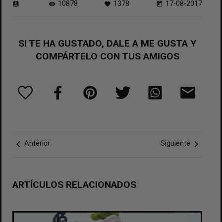
10878
1378
17-08-2017
perm_contact_calendar
visibility
favorite
today
SI TE HA GUSTADO, DALE A ME GUSTA Y
COMPÁRTELO CON TUS AMIGOS
chevron_left
chevron_right
Anterior
Siguiente
ARTÍCULOS RELACIONADOS