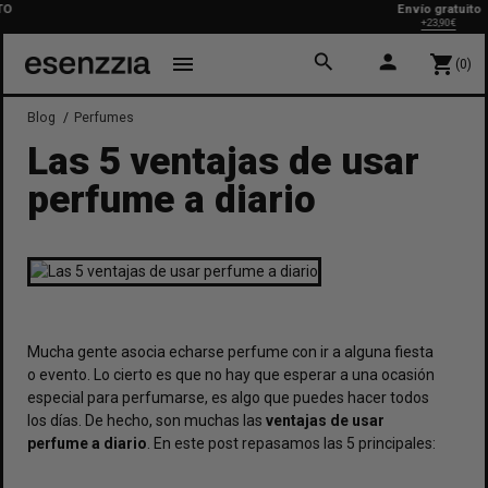
Envío gratuito
+23,90€
search
person
menu
shopping_cart
(0)
Blog
Perfumes
Las 5 ventajas de usar
perfume a diario
Mucha gente asocia echarse perfume con ir a alguna fiesta
o evento. Lo cierto es que no hay que esperar a una ocasión
especial para perfumarse, es algo que puedes hacer todos
los días. De hecho, son muchas las
ventajas de
usar
perfume a diario
. En este post repasamos las 5 principales: