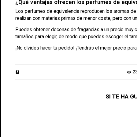
¿Qué ventajas ofrecen los perfumes de equiv
Los perfumes de equivalencia reproducen los aromas de 
realizan con materias primas de menor coste, pero con un re
Puedes obtener decenas de fragancias a un precio muy com
tamaños para elegir, de modo que puedes escoger el tam
¡No olvides hacer tu pedido! ¡Tendrás el mejor precio par
2
perm_contact_calendar
visibility
SI TE HA 