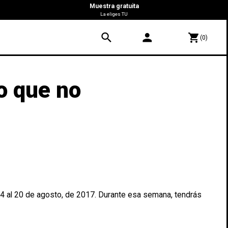
Muestra gratuita
La eliges TU
search
person
shopping_cart
(0)
o que no
14 al 20 de agosto, de 2017. Durante esa semana, tendrás