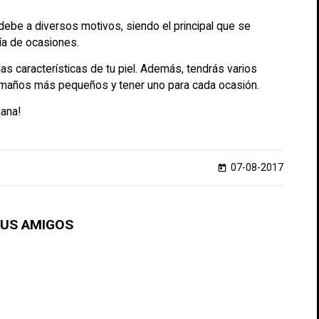
be a diversos motivos, siendo el principal que se
ría de ocasiones.
s características de tu piel. Además, tendrás varios
tamaños más pequeños y tener uno para cada ocasión.
mana!
07-08-2017
today
TUS AMIGOS