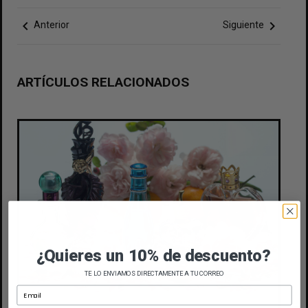
chevron_left
chevron_right
Anterior
Siguiente
ARTÍCULOS RELACIONADOS
¿Quieres un 10% de descuento?
TE LO ENVIAMOS DIRECTAMENTE A TU CORREO