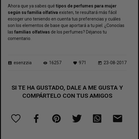
Ahora que ya sabes qué
tipos de perfumes para mujer
según su familia olfativa
existen, te resultará más fácil
escoger uno teniendo en cuenta tus preferencias y cuáles
son los elementos de base que aportará a tu piel. ¿Conocías
las
familias
olfativas
de los perfumes? Déjanos tu
comentario.
esenzzia
16257
971
23-08-2017
perm_contact_calendar
visibility
favorite
today
SI TE HA GUSTADO, DALE A ME GUSTA Y
COMPÁRTELO CON TUS AMIGOS