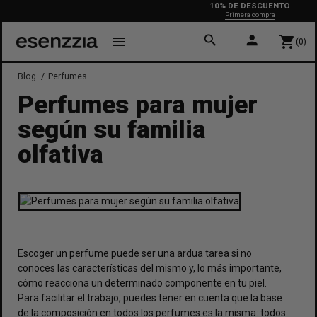
10% DE DESCUENTO
Primera compra
search
person
menu
shopping_cart
(0)
Blog
Perfumes
Perfumes para mujer
según su familia
olfativa
Escoger un
perfume
puede ser una ardua tarea si no
conoces las características del mismo y, lo más importante,
cómo reacciona un determinado componente en tu piel.
Para facilitar el trabajo, puedes tener en cuenta que la base
de la composición en todos los perfumes es la misma: todos