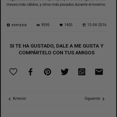
meses más cálidos, y otros más pesados ​​durante el invierno.
esenzzia
9595
1405
13-04-2016
perm_contact_calendar
visibility
favorite
today
SI TE HA GUSTADO, DALE A ME GUSTA Y
COMPÁRTELO CON TUS AMIGOS
chevron_left
chevron_right
Anterior
Siguiente