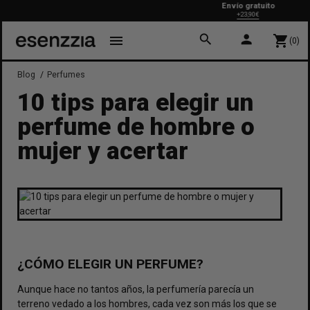
Envío gratuito
+23,90€
search
person
menu
shopping_cart
(0)
Blog
Perfumes
10 tips para elegir un
perfume de hombre o
mujer y acertar
¿CÓMO ELEGIR UN PERFUME?
Aunque hace no tantos años, la perfumería parecía un
terreno vedado a los hombres, cada vez son más los que se