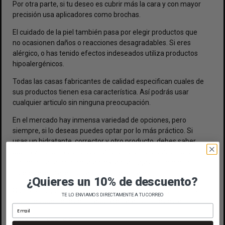
Por otra parte, si tu deseo es cubrir más la cara y con mayor
precisión usa aplicadores como brochas.
El cuidado de la piel también pasa por elegir productos que
no ocasionen daños o reacciones desagradables. Si eres
alérgico, o has tenido efectos indeseados utiliza productos
hipoalergénicos.
Todas las casas fabricantes de calidad especifican cuales de
sus productos tienen esa característica. Así podrás usar
cualquier articulo sin ninguna preocupación.
En el mercado hay inmensa variedad de opciones, pero
siempre, si lo deseas puedes optar por lo más práctico. Si
usas un hidratante, corrector y otro producto, debes saber
que hay presentaciones con diferentes fines todo en uno.
Protector solar con hidratante y antiarrugas, por ejemplo.
Este es esencial en tus artículos personales.
¿Quieres un 10% de descuento?
Queda a tu gusto e intereses lo que prefieras elegir. Entre las
TE LO ENVIAMOS DIRECTAMENTE A TU CORREO
opciones que tienes en maquillaje para hombres están:
Base de maquillaje