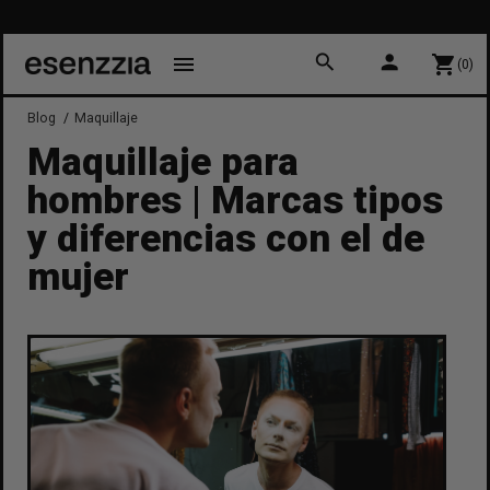
15% DE 
SU
search
person
menu
shopping_cart
(0)
Blog
Maquillaje
Maquillaje para
hombres | Marcas tipos
y diferencias con el de
mujer