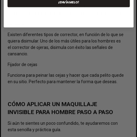
¡ENVÍAMELO!
Unifica el tono de la piel y corregir imperfecciones, formando
una especie de lienzo en blanco donde aplicar el maquillaje.
Corrector
Existen diferentes tipos de corrector, en función de lo que se
quiera disimular. Uno de los más útiles para los hombres es
el corrector de ojeras, disimula con éxito las señales de
cansancio.
Fijador de cejas
Funciona para peinar las cejas y hacer que cada pelito quede
en su sitio. Perfecto para mantener la forma que deseas.
CÓMO APLICAR UN MAQUILLAJE
INVISIBLE PARA HOMBRE PASO A PASO
Si aún te sientes un poco confundido, te ayudaremos con
esta sencilla y práctica guía.