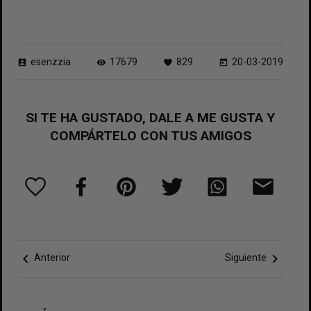
esenzzia
17679
829
20-03-2019
perm_contact_calendar
visibility
favorite
today
SI TE HA GUSTADO, DALE A ME GUSTA Y
COMPÁRTELO CON TUS AMIGOS
chevron_left
chevron_right
Anterior
Siguiente