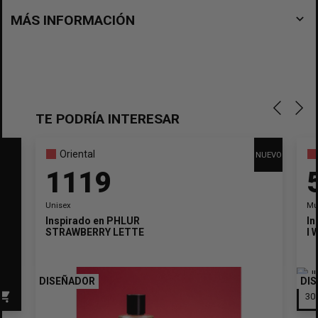
navigate_before
MÁS INFORMACIÓN
TE PODRÍA INTERESAR
Oriental
NUEVO
1119
Unisex
Mu
Inspirado en
PHLUR
In
STRAWBERRY LETTER
I
DISEÑADOR
DI
opping_cart