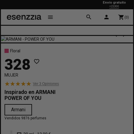
Envío gratuito
+23,90€
search
person
menu
shopping_cart
(0)
Floral
328
favorite_border
MUJER
Ver 3
Opiniones
Inspirado en
ARMANI
POWER OF YOU
Armani
Vendidos 9876 perfumes