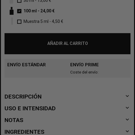
30 ml
-
13,00 €
100 ml
-
24,00 €
Muestra 5 ml
-
4,50 €
AÑADIR AL CARRITO
ENVÍO ESTÁNDAR
ENVÍO PRIME
Coste del envío:
navigate_before
DESCRIPCIÓN
navigate_before
USO E INTENSIDAD
navigate_before
NOTAS
navigate_before
INGREDIENTES