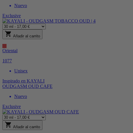
Nuevo
Exclusive
shopping_cart
Añadir al carrito
Oriental
1077
Unisex
Inspirado en
KAYALI
OUDGASM OUD CAFE
Nuevo
Exclusive
shopping_cart
Añadir al carrito