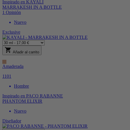
Inspirado en
KAYALI
MARRAKESH IN A BOTTLE
1
Opinión
Nuevo
Exclusive
shopping_cart
Añadir al carrito
Amaderada
1101
Hombre
Inspirado en
PACO RABANNE
PHANTOM ELIXIR
Nuevo
Diseñador