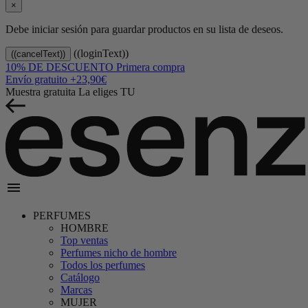
×
Debe iniciar sesión para guardar productos en su lista de deseos.
((loginText))
((cancelText))
10% DE DESCUENTO
Primera compra
Envío gratuito
+23,90€
Muestra gratuita
La eliges TU
menu
PERFUMES
HOMBRE
Top ventas
Perfumes nicho de hombre
Todos los perfumes
Catálogo
Marcas
MUJER