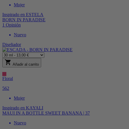
Mujer
Inspirado en
ESTELA
BORN IN PARADISE
1
Opinión
Nuevo
Diseñador
shopping_cart
Añadir al carrito
Floral
562
Mujer
Inspirado en
KAYALI
MAUI IN A BOTTLE SWEET BANANA | 37
Nuevo