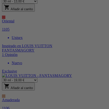
shopping_cart
Añadir al carrito
Oriental
1105
Unisex
Inspirado en
LOUIS VUITTON
FANTASMAGORY
1
Opinión
Nuevo
Exclusive
shopping_cart
Añadir al carrito
Amaderada
1106