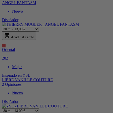
ANGEL FANTASM
Nuevo
Diseñador
shopping_cart
Añadir al carrito
Oriental
282
Mujer
Inspirado en
YSL
LIBRE VANILLE COUTURE
2
Opiniones
Nuevo
Diseñador