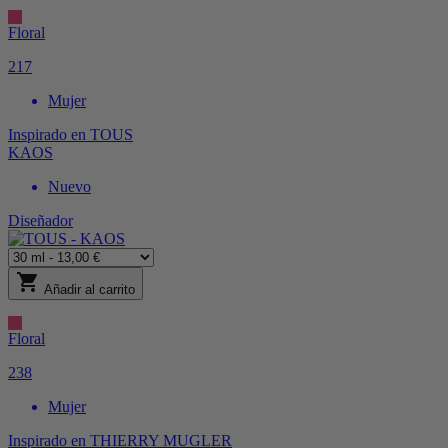
Floral
217
Mujer
Inspirado en
TOUS
KAOS
Nuevo
Diseñador
shopping_cart
Añadir al carrito
Floral
238
Mujer
Inspirado en
THIERRY MUGLER