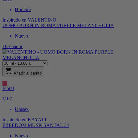
Hombre
Inspirado en
VALENTINO
UOMO BORN IN ROMA PURPLE MELANCHOLIA
Nuevo
Diseñador
shopping_cart
Añadir al carrito
Floral
1107
Unisex
Inspirado en
KAYALI
FREEDOM MUSK SANTAL 34
Nuevo