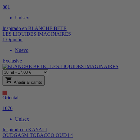
881
Unisex
Inspirado en
BLANCHE BETE
LES LIQUIDES IMAGINAIRES
1
Opinión
Nuevo
Exclusive
shopping_cart
Añadir al carrito
Oriental
1076
Unisex
Inspirado en
KAYALI
OUDGASM TOBACCO OUD | 4