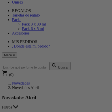
Unisex
REGALOS
Tarjetas de regalo
Packs
Pack 3 x 30 ml
Pack 6 x 5 ml
Accesorios
MIS PEDIDOS
¿Dónde está mi pedido?
Menu
×
search
Buscar
shopping_cart
(0)
Novedades
Novedades Abril
Novedades Abril
Filtros