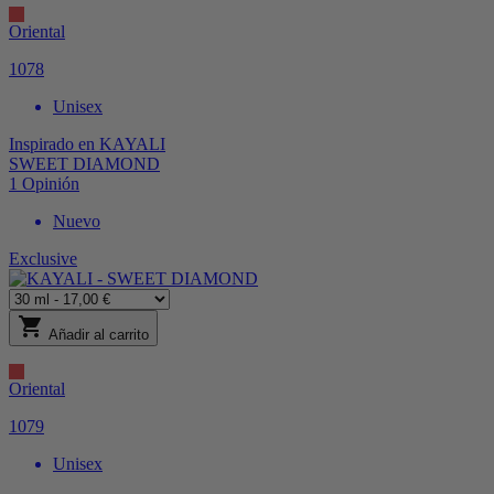
Oriental
1078
Unisex
Inspirado en
KAYALI
SWEET DIAMOND
1
Opinión
Nuevo
Exclusive
shopping_cart
Añadir al carrito
Oriental
1079
Unisex