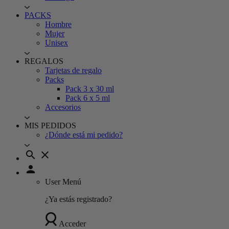
PACKS
Hombre
Mujer
Unisex
REGALOS
Tarjetas de regalo
Packs
Pack 3 x 30 ml
Pack 6 x 5 ml
Accesorios
MIS PEDIDOS
¿Dónde está mi pedido?
search
close
person
User Menú
¿Ya estás registrado?
Acceder