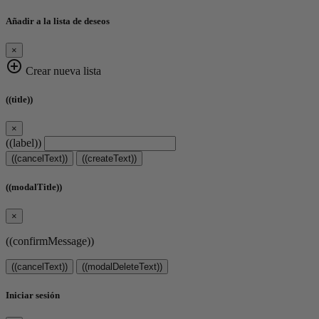
Añadir a la lista de deseos
×
add_circle_outline
Crear nueva lista
((title))
×
((label))
((cancelText))
((createText))
((modalTitle))
×
((confirmMessage))
((cancelText))
((modalDeleteText))
Iniciar sesión