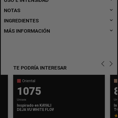
USO E INTENSIDAD
navigate_before
NOTAS
navigate_before
INGREDIENTES
navigate_before
MÁS INFORMACIÓN
TE PODRÍA INTERESAR
Oriental
1075
Unisex
Un
Inspirado en
KAYALI
In
DEJA VU WHITE FLOWERS
T