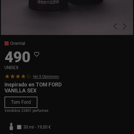
Oriental
490
favorite_border
UNISEX
Ver 9
Opiniones
Inspirado en
TOM FORD
VANILLA SEX
Tom Ford
Vendidos 22801 perfumes
30 ml
-
19,00 €