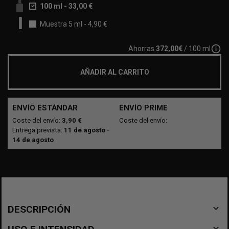
100 ml
-
33,00 €
Muestra 5 ml
-
4,90 €
info_outline
Ahorras
372,00€
/ 100 ml
AÑADIR AL CARRITO
ENVÍO ESTÁNDAR
ENVÍO PRIME
Coste del envío:
3,90 €
Coste del envío:
Entrega prevista:
11 de agosto -
14 de agosto
navigate_before
DESCRIPCIÓN
navigate_before