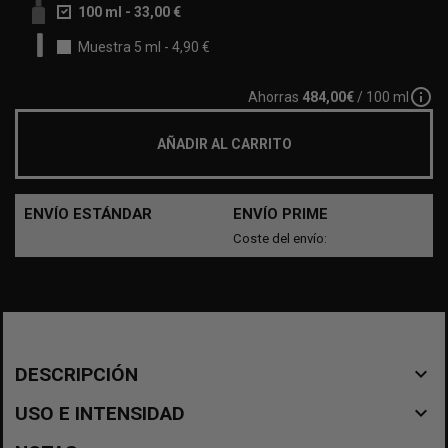
100 ml
-
33,00 €
Muestra 5 ml
-
4,90 €
info_outline
Ahorras
484,00€
/ 100 ml
AÑADIR AL CARRITO
ENVÍO ESTÁNDAR
ENVÍO PRIME
Coste del envío:
navigate_before
DESCRIPCIÓN
navigate_before
USO E INTENSIDAD