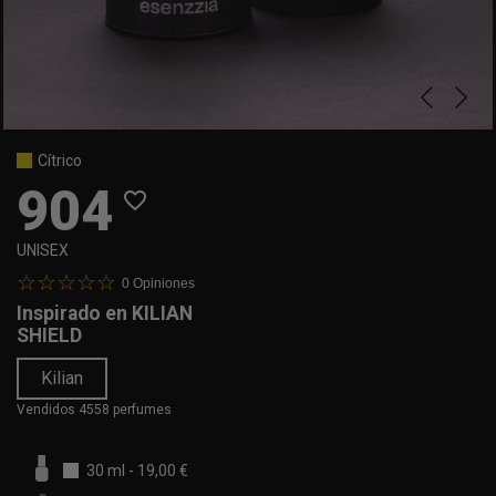
Cítrico
904
favorite_border
UNISEX
0
Opiniones
Inspirado en
KILIAN
SHIELD
Kilian
Vendidos 4558 perfumes
30 ml
-
19,00 €