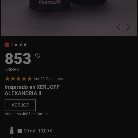
Oriental
853
favorite_border
UNISEX
Ver 23
Opiniones
Inspirado en
XERJOFF
ALEXANDRIA II
XERJOF
Vendidos 4606 perfumes
30 ml
-
19,00 €