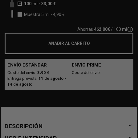
100 ml
-
33,00 €
Muestra 5 ml
-
4,90 €
info_outline
Ahorras
462,00€
/ 100 ml
AÑADIR AL CARRITO
ENVÍO ESTÁNDAR
ENVÍO PRIME
Coste del envío:
3,90 €
Coste del envío:
Entrega prevista:
11 de agosto -
14 de agosto
navigate_before
DESCRIPCIÓN
navigate_before