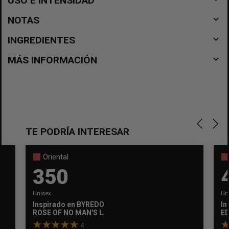
USO E INTENSIDAD
navigate_before
NOTAS
navigate_before
INGREDIENTES
navigate_before
MÁS INFORMACIÓN
TE PODRÍA INTERESAR
Oriental
350
Unisex
Un
Inspirado en
BYREDO
In
ROSE OF NO MAN'S LAND
ED
4