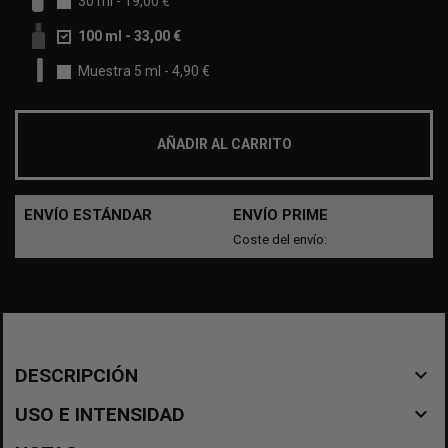
30 ml
-
19,00 €
100 ml
-
33,00 €
Muestra 5 ml
-
4,90 €
AÑADIR AL CARRITO
ENVÍO ESTÁNDAR
ENVÍO PRIME
Coste del envío:
navigate_before
DESCRIPCIÓN
navigate_before
USO E INTENSIDAD