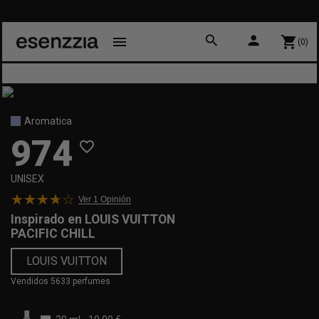
10
search
person
menu
shopping_cart
(0)
Aromatica
974
favorite_border
UNISEX
Ver 1
Opinión
Inspirado en
LOUIS VUITTON
PACIFIC CHILL
LOUIS VUITTON
Vendidos 5633 perfumes