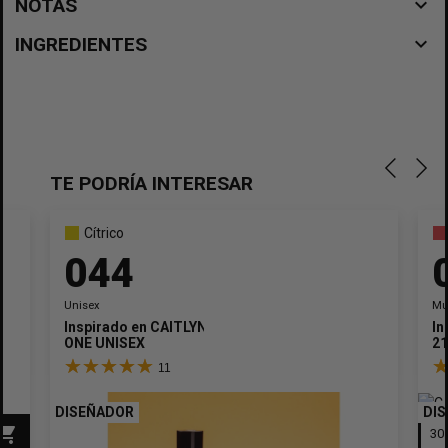
navigate_before
NOTAS
navigate_before
INGREDIENTES
TE PODRÍA INTERESAR
Cítrico
044
Unisex
Mu
Inspirado en
CAITLYN
In
ONE UNISEX
2
11
DISEÑADOR
DI
pping_cart