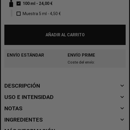
100 ml
-
24,00 €
Muestra 5 ml
-
4,50 €
AÑADIR AL CARRITO
ENVÍO ESTÁNDAR
ENVÍO PRIME
Coste del envío:
navigate_before
DESCRIPCIÓN
navigate_before
USO E INTENSIDAD
navigate_before
NOTAS
navigate_before
INGREDIENTES