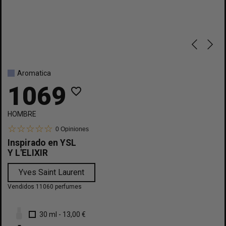
Aromatica
1069
favorite_border
HOMBRE
0
Opiniones
Inspirado en
YSL
Y L'ELIXIR
Yves Saint Laurent
Vendidos 11060 perfumes
30 ml
-
13,00 €