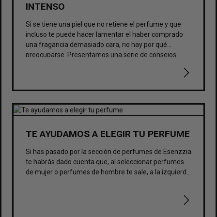
INTENSO
Si se tiene una piel que no retiene el perfume y que
incluso te puede hacer lamentar el haber comprado
una fragancia demasiado cara, no hay por qué
preocuparse. Presentamos una serie de consejos
para que el aroma se mantenga y dure más tiempo,
sin tener por ello que vaciar el frasco o tener que
renovarlo a cada instante.
TE AYUDAMOS A ELEGIR TU PERFUME
Si has pasado por la sección de perfumes de Esenzzia
te habrás dado cuenta que, al seleccionar perfumes
de mujer o perfumes de hombre te sale, a la izquierda
de los mismos, una serie de cuadros donde