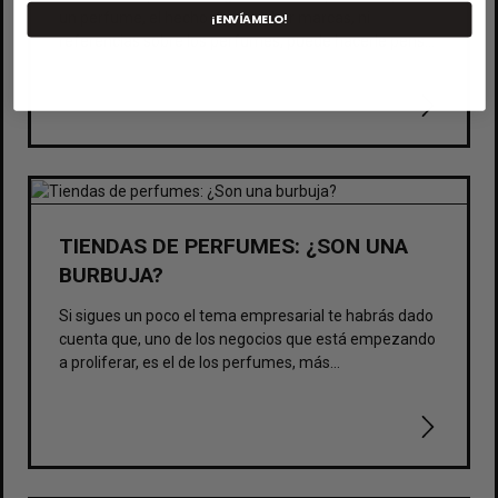
un perfume, el hecho de no haber marcas, ni
¡ENVÍAMELO!
referencias sobre los perfumes, puede hacerle pensar
que no va a encontrar lo que busca. Sin embargo no
es así, en Esenzzia tenemos el mejor perfume para
cada persona y a la vista está el hecho de que,
muchas y muchos que nos prueban, repiten.
TIENDAS DE PERFUMES: ¿SON UNA
BURBUJA?
Si sigues un poco el tema empresarial te habrás dado
cuenta que, uno de los negocios que está empezando
a proliferar, es el de los perfumes, más
concretamente los perfumes low cost,