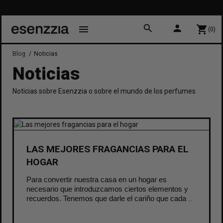
search
person
menu
shopping_cart
(0)
Blog
Noticias
Noticias
Noticias sobre Esenzzia o sobre el mundo de los perfumes
LAS MEJORES FRAGANCIAS PARA EL
HOGAR
Para convertir nuestra casa en un hogar es 
necesario que introduzcamos ciertos elementos y  
recuerdos. Tenemos que darle el cariño que cada 
estancia necesita, para sentir que ese lugar es el 
sitio dónde siempre querremos estar y a dónde 